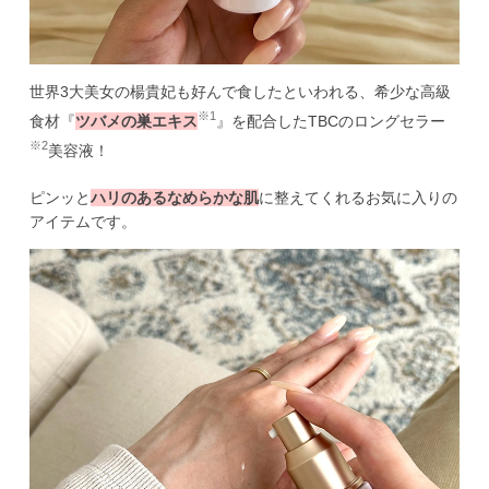
世界3大美女の楊貴妃も好んで食したといわれる、希少な高級
※1
食材『
ツバメの巣エキス
』を配合したTBCのロングセラー
※2
美容液！
ピンッと
ハリのあるなめらかな肌
に整えてくれるお気に入りの
アイテムです。 