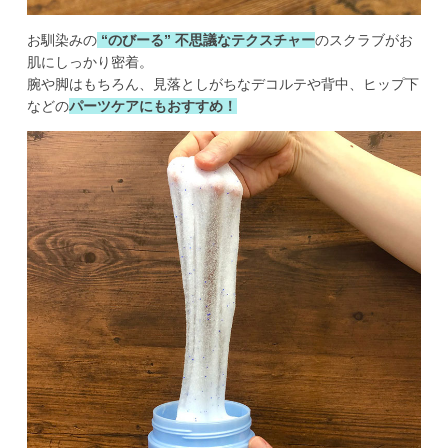
お馴染みの
 “のびーる” 不思議なテクスチャー
のスクラブがお
肌にしっかり密着。

腕や脚はもちろん、見落としがちなデコルテや背中、ヒップ下
などの
パーツケアにもおすすめ！