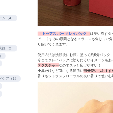
ーム（4）
 「トゥアス ボー クレイパック」
は洗い流すタ
で、 くすみの原因となるメラニンも含む古い
り除いてくれます。

洗顔（2）
使用方法は洗顔後にお顔に塗って約5分パック！ 
）
今までクレイパックは塗りにくいイメージもあ
テクスチャー
なのでスッと広げやすい！ 

小鼻だけなど気になる箇所に
部分使いもおすす
ドケア（1）