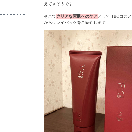
えてきそうです... 

そこで
クリアな素肌へのケア
として TBCコス