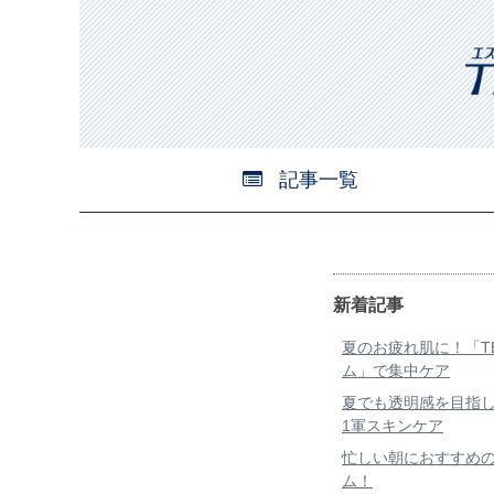
記事一覧
新着記事
夏のお疲れ肌に！「TB
ム」で集中ケア
夏でも透明感を目指
1軍スキンケア
忙しい朝におすすめ
ム！