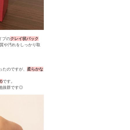
イプの
クレイ状パック
角質や汚れをしっかり取


ったのですが、
柔らかな
め
です。 
