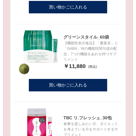
買い物かごに入れる
グリーンスタイル_60袋
【機能性表示食品】「桑葉末」と
「GABA」Wの機能性関与成分配
合。7つの機能をあわせ持つサプ
リメント
￥11,880
買い物かごに入れる
TBC リ.フレッシュ_30包
食事を楽しみたい方、ダイエット
を考えている方をサポートするサ
プリメント