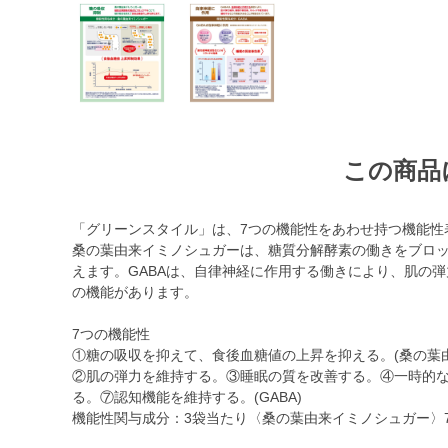
この商品
「グリーンスタイル」は、7つの機能性をあわせ持つ機能性
桑の葉由来イミノシュガーは、糖質分解酵素の働きをブロ
えます。GABAは、自律神経に作用する働きにより、肌の
の機能があります。
7つの機能性
①糖の吸収を抑えて、食後血糖値の上昇を抑える。(桑の葉
②肌の弾力を維持する。③睡眠の質を改善する。④一時的
る。⑦認知機能を維持する。(GABA)
機能性関与成分：3袋当たり〈桑の葉由来イミノシュガー〉7.