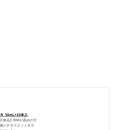
R_50mL×10本入
示食品】BMIが高めの方
減らすダイエットをサ