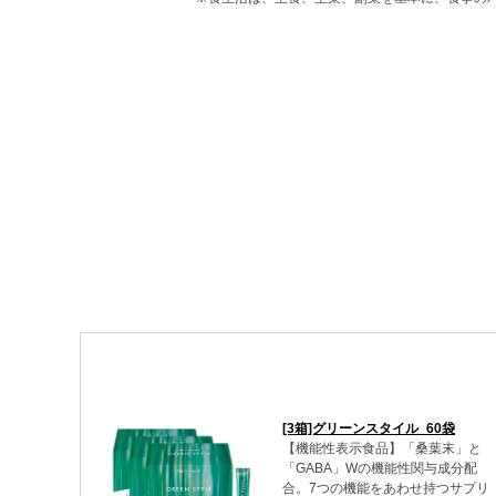
[3箱]グリーンスタイル_60袋
【機能性表示食品】「桑葉末」と
「GABA」Wの機能性関与成分配
合。7つの機能をあわせ持つサプリ