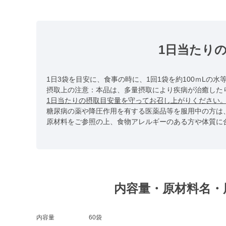
1日当たり
1日3袋を目安に、食事の時に、1回1袋を約100ｍLの
摂取上の注意：本品は、多量摂取により疾病が治癒した
1日当たりの摂取目安量を守ってお召し上がりください
糖尿病の薬や降圧作用を有する医薬品等を服用中の方は
原材料をご参照の上、食物アレルギーのある方や体質に
内容量・原材料名・
内容量
60袋