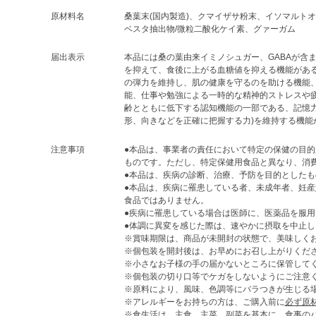
原材料名
桑葉末(国内製造)、クマイザサ粉末、イソマルト
ベスタ抽出物/微粒二酸化ケイ素、グァーガム
届出表示
本品には桑の葉由来イミノシュガー、GABAが含
を抑えて、食後に上がる血糖値を抑える機能がある
の弾力を維持し、肌の健康を守るのを助ける機能、
能、仕事や勉強による一時的な精神的ストレスや
齢とともに低下する認知機能の一部である、記憶力
形、向きなどを正確に把握する力)を維持する機能
注意事項
●本品は、事業者の責任において特定の保健の目
ものです。ただし、特定保健用食品と異なり、消
●本品は、疾病の診断、治療、予防を目的としたも
●本品は、疾病に罹患している者、未成年者、妊産
食品ではありません。
●疾病に罹患している場合は医師に、医薬品を服
●体調に異変を感じた際は、速やかに摂取を中止
※賞味期限は、商品が未開封の状態で、美味しく
※個包装を開封後は、お早めにお召し上がりくだ
※小さなお子様の手の届かないところに保管して
※個包装の切り口等でケガをしないようにご注意
※原料により、風味、色調等にバラつきが生じる
※アレルギーをお持ちの方は、ご購入前に
必ず原
※食生活は、主食、主菜、副菜を基本に、食事の