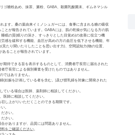
オリゴ糖粉あめ、抹茶、澱粉、GABA、殺菌乳酸菌末、ギムネマシル
まれます。桑の葉由来イミノシュガーには、食事に含まれる糖の吸収
ことが報告されています。GABAには、肌の乾燥が気になる方の肌
睡眠の質(眠りの深さ、すっきりとした目覚め)の改善に役立つ機
疲労感を緩和する機能、血圧が高めの方の血圧を低下させる機能、年
(見たり聞いたりしたことを思い出す力)、空間認知力(物の位置、
があることが報告されています。
的が期待できる旨を表示するものとして、消費者庁長官に届出された
費者庁長官による個別審査を受けたものではありません。
のではありません。
婦(妊娠を計画している者を含む。)及び授乳婦を対象に開発された
用している場合は医師、薬剤師に相談してください。
し、医師に相談してください。
お召し上がりいただくことのできる期限です。
さい。
ください。
ください。
場合がありますが、品質には問題ありません。
材料をご確認ください
。
バランスを。