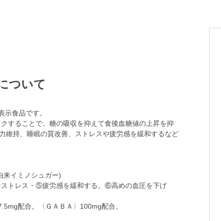
について
表示食品です。
ックすることで、糖の吸収を抑えて食後血糖値の上昇を抑
弾力維持、睡眠の質改善、ストレスや疲労感を緩和するなど
由来イミノシュガー)
なストレス・⑤疲労感を緩和する。⑥高めの血圧を下げ
5mg配合。〈ＧＡＢＡ〉100mg配合。