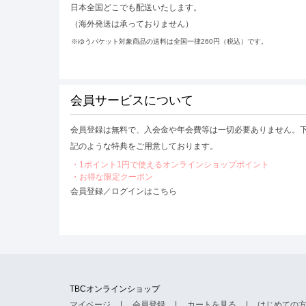
日本全国どこでも配送いたします。
（海外発送は承っておりません）
※ゆうパケット対象商品の送料は全国一律260円（税込）です。
会員サービスについて
会員登録は無料で、入会金や年会費等は一切必要ありません。
記のような特典をご用意しております。
・1ポイント1円で使えるオンラインショップポイント
・お得な限定クーポン
会員登録／ログインはこちら
TBCオンラインショップ
マイページ
会員登録
カートを見る
はじめての