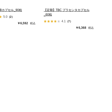
Bカプセル_90粒
【定期】TBC プラセンタカプセル
_60粒
5.0
（2）
4.1
（7）
￥6,592
￥6,368