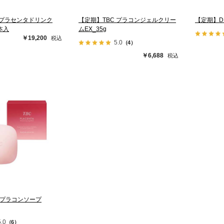
]プラセンタドリンク
【定期】TBC プラコンジェルクリー
【定期】D
0本入
ムEX_35g
￥19,200
5.0
（4）
￥6,688
 プラコンソープ
5.0
（6）