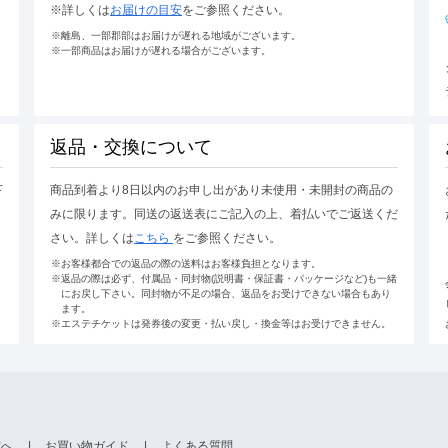
※詳しくは
お届けの目安
をご参照ください。
※離島、一部郡部はお届けが遅れる地域がございます。
※一部商品はお届けが遅れる場合がございます。
返品・交換について
下
商品到着より8日以内のお申し出があり未使用・未開封の商品の
みに限ります。同送の返送表にご記入の上、着払いでご返送くだ
さい。詳しくは
こちら
をご参照ください。
※お客様都合での返品の際の送料はお客様負担となります。
※返品の際は必ず、付属品・同封物(説明書・保証書・パッケージなど)も一緒
にお戻し下さい。同封物が不足の場合、返品をお受けできない場合もあり
ます。
※エステチケットは発券後の変更・払い戻し・換金等はお受けできません。
方へ
お買い物ガイド
よくある質問