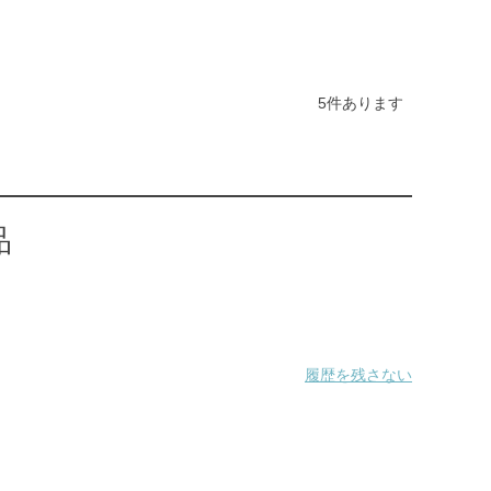
5
件あります
品
履歴を残さない