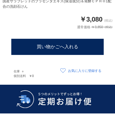
国産サラブレッドのプラセンタエキス(保湿成分)＆発酵ＣＰＨ※1配
合の洗顔石けん
￥3,080
通常価格 ￥3,850
お気に入りに登録する
在庫
○
個別送料
￥0