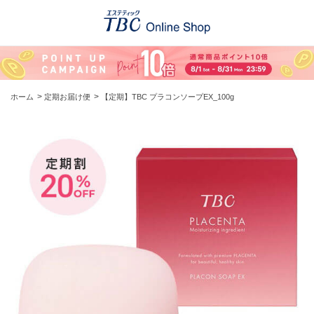
>
>
ホーム
定期お届け便
【定期】TBC プラコンソープEX_100g