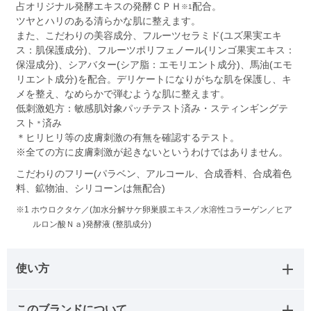
占オリジナル発酵エキスの発酵ＣＰＨ
配合。
※1
ツヤとハリのある清らかな肌に整えます。
また、こだわりの美容成分、フルーツセラミド(ユズ果実エキ
ス：肌保護成分)、フルーツポリフェノール(リンゴ果実エキス：
保湿成分)、シアバター(シア脂：エモリエント成分)、馬油(エモ
リエント成分)を配合。デリケートになりがちな肌を保護し、キ
メを整え、なめらかで弾むような肌に整えます。
低刺激処方：敏感肌対象パッチテスト済み・スティンギングテ
スト
済み
＊
＊ヒリヒリ等の皮膚刺激の有無を確認するテスト。
※全ての方に皮膚刺激が起きないというわけではありません。
こだわりのフリー(パラベン、アルコール、合成香料、合成着色
料、鉱物油、シリコーンは無配合)
※1 ホウロクタケ／(加水分解サケ卵巣膜エキス／水溶性コラーゲン／ヒア
ルロン酸Ｎａ)発酵液 (整肌成分)
使い方
このブランドについて