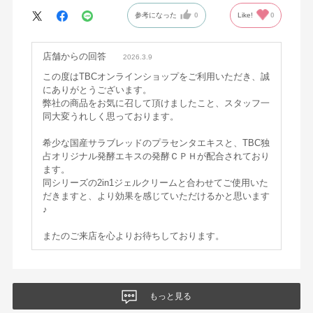
参考になった
0
Like!
0
店舗からの回答
2026.3.9
この度はTBCオンラインショップをご利用いただき、誠
にありがとうございます。
弊社の商品をお気に召して頂けましたこと、スタッフ一
同大変うれしく思っております。
希少な国産サラブレッドのプラセンタエキスと、TBC独
占オリジナル発酵エキスの発酵ＣＰＨが配合されており
ます。
同シリーズの2in1ジェルクリームと合わせてご使用いた
だきますと、より効果を感じていただけるかと思います
♪
またのご来店を心よりお待ちしております。
もっと見る