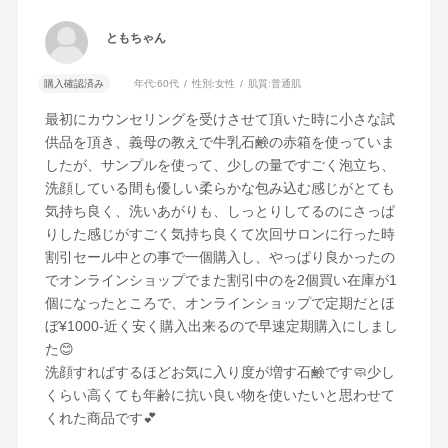
ともちゃん
購入確認済み
年代:
60代
性別:
女性
肌質:
普通肌
最初にカウンセリングを受けさせて頂いた時に小さな試
供品を頂き、義母の教えで牛乳石鹸の赤箱を使っていま
したが、サンプルを使って、少しの量ですごく泡立ち、
洗顔している間も優しい柔らかな包み込む感じがとても
気持ち良く、洗いあがりも、しっとりしてるのにさっぱ
りした感じがすごく気持ち良くて次回サロンに行った時
割引セール中との事で一個購入し、やっぱり良かったの
でオンラインショップでまた割引中のを2個買い在庫が1
個になったところで、オンラインショップで定期だとほ
ぼ¥1000-近く安く購入出来るので早速定期購入にしまし
た😊
洗顔すればするほどお気に入り度が増す石鹸です🧼少し
くらい高くても年齢に抗い良い物を使いたいと思わせて
くれた商品です💕