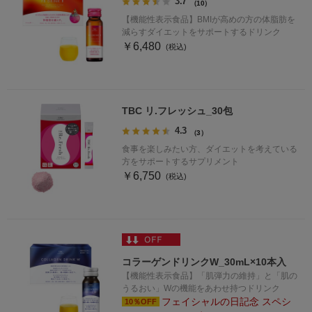
3.7
（10）
【機能性表示食品】BMIが高めの方の体脂肪を
減らすダイエットをサポートするドリンク
￥6,480
TBC リ.フレッシュ_30包
4.3
（3）
食事を楽しみたい方、ダイエットを考えている
方をサポートするサプリメント
￥6,750
コラーゲンドリンクW_30mL×10本入
【機能性表示食品】「肌弾力の維持」と「肌の
うるおい」Wの機能をあわせ持つドリンク
フェイシャルの日記念 スペシ
10％OFF