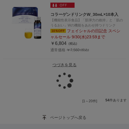
コラーゲンドリンクW_30mL×10本入
【機能性表示食品】「肌弾力の維持」と「肌の
うるおい」Wの機能をあわせ持つドリンク
フェイシャルの日記念 スペシ
10％OFF
ャルセール 9/30(水)23:59まで
￥6,804
通常価格 ￥7,560
つづきを見る
読
み
54
件あります
[1～20件]
ページトップへ戻る