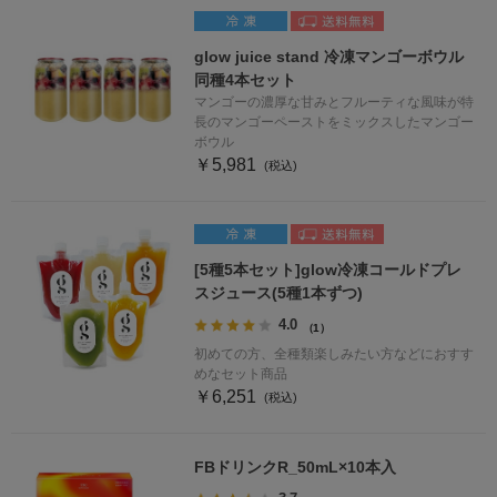
glow juice stand 冷凍マンゴーボウル
同種4本セット
マンゴーの濃厚な甘みとフルーティな風味が特
長のマンゴーペーストをミックスしたマンゴー
ボウル
￥5,981
[5種5本セット]glow冷凍コールドプレ
スジュース(5種1本ずつ)
4.0
（1）
初めての方、全種類楽しみたい方などにおすす
めなセット商品
￥6,251
FBドリンクR_50mL×10本入