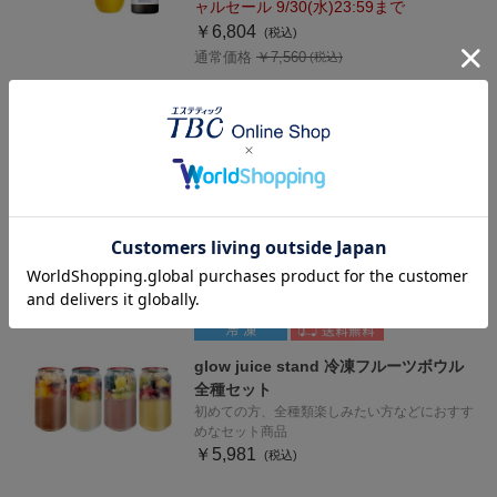
ャルセール 9/30(水)23:59まで
￥6,804
通常価格 ￥7,560
TBC PRENITY プレニティ ホワイトイ
ンR_30mL×10本入
毎日に彩りを与え、内側から光輝く美しさをサ
ポートする美容ドリンク
￥5,940
glow juice stand 冷凍フルーツボウル
全種セット
初めての方、全種類楽しみたい方などにおすす
めなセット商品
￥5,981