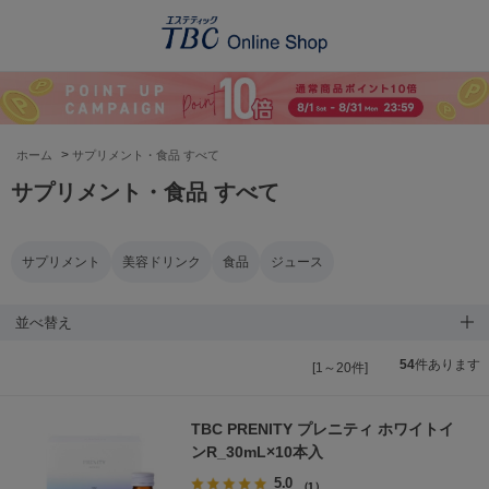
>
ホーム
サプリメント・食品 すべて
サプリメント・食品 すべて
サプリメント
美容ドリンク
食品
ジュース
並べ替え
54
件あります
[1～20件]
TBC PRENITY プレニティ ホワイトイ
ンR_30mL×10本入
5.0
（1）