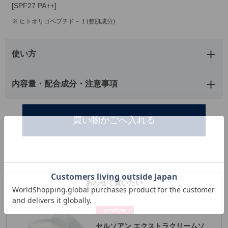
[SPF27 PA++]
※ ヒトオリゴペプチド－１(整肌成分)
使い方
内容量・配合成分・注意事項
あわせて買いたい
セルソアン エクストラクリームソ