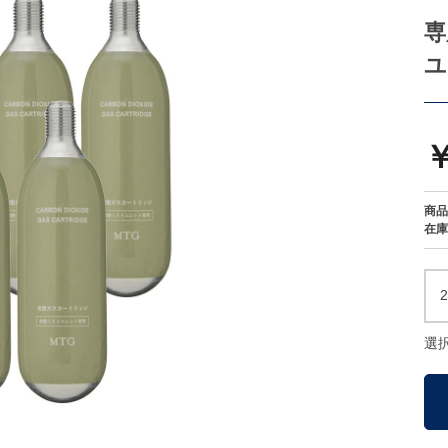
専
ユ
￥
商品
在庫
選