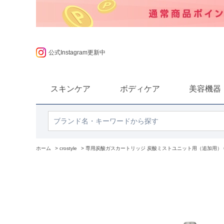
ポンプレゼント
公式Instagram更新中
スキンケア
ボディケア
美容機器
ホーム
>
crostyle
>
専用炭酸ガスカートリッジ 炭酸ミストユニット用（追加用） 