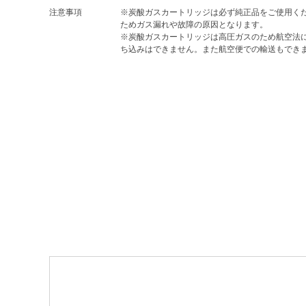
注意事項
※炭酸ガスカートリッジは必ず純正品をご使用く
ためガス漏れや故障の原因となります。
※炭酸ガスカートリッジは高圧ガスのため航空法
ち込みはできません。また航空便での輸送もでき