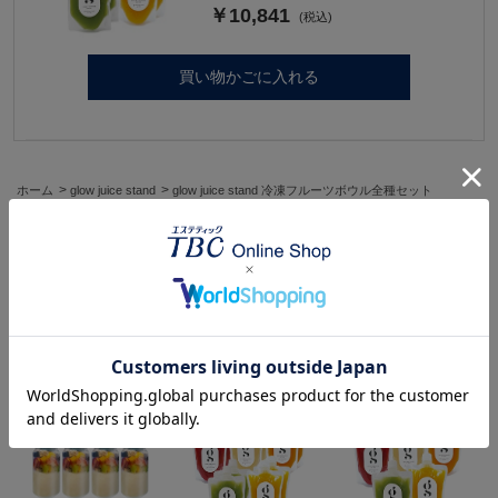
￥10,841
買い物かごに入れる
>
>
ホーム
glow juice stand
glow juice stand 冷凍フルーツボウル全種セット
>
>
ホーム
サプリメント・食品 すべて
食品
>
glow juice stand 冷凍フルーツボウル全種セット
キーワードから探す
この商品を見た人はこちらの商品も見ています