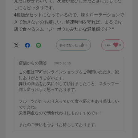
見た目がかわいくて、友達が遊びに来たときにおもてな
しにもピッタリです。
4種類がセットになっているので、味をローテーションで
きて飽きないのも嬉しい。解凍時間を守れば、まるでお
店で食べるスムージーボウルみたいな満足感です^ ^
参考になった
0
Like!
0
店舗からの回答
2025.10.15
この度はTBCオンラインショップをご利用いただき、誠
にありがとうございます。
弊社の商品をお気に召して頂けましたこと、スタッフ一
同大変うれしく思っております。
フルーツがたっぷり入っていて食べ応えもあり美味しい
ですよね♪
栄養満点なので朝食代わりにもおすすめです！
またのご来店を心よりお待ちしております。