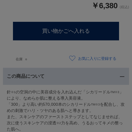
￥6,380
お気に入りに登録する
在庫
○
この商品について
針
の空洞の中に美容成分を入れ込んだ「シカリードル
」
※1
TM※3
により、なめらか肌に整える導入美容液。
「300」より高い約570,000本のシカリードル
を配合し、攻
TM※3
めの刺激でハリ・ツヤのある肌へと導きます。
また、スキンケアのファーストステップとしてなじませれば、
次に使うスキンケアの浸透
力を高め、うるおってキメの整っ
※2
た肌へ。