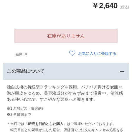
￥2,640
在庫がありません
お気に入りに登録する
在庫
×
この商品について
独自技術の持続型クラッキングを採用。パチパチ弾ける炭酸
※1
泡が頭皮をゆるめ、美容液成分がすみずみまで浸透
。清涼感
※2
ある使い心地で、すこやかな頭皮へと導きます。
※1 炭酸ガス（噴射剤）
※2 角質層まで
＊当店では「
転売を目的とした購入
」はご遠慮いただいております。
転売目的との疑義が生じた場合、店舗側でご注文のキャンセル処理をさ