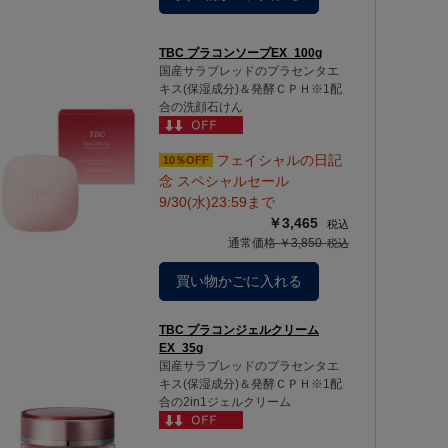
TBC プラコンソープEX_100g
国産サラブレッドのプラセンタエ
キス(保湿成分)＆発酵ＣＰＨ※1配
合の洗顔石けん
フェイシャルの日記
10％OFF
念 スペシャルセール
9/30(水)23:59まで
￥3,465
通常価格 ￥3,850
買い物かごに入れる
TBC プラコンジェルクリーム
EX_35g
国産サラブレッドのプラセンタエ
キス(保湿成分)＆発酵ＣＰＨ※1配
合の2in1ジェルクリーム