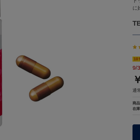
ト
に
T
10
9/
￥
通常
商品
在庫