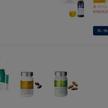
10％OFF
念 スペ
9/30(水)
買い物
す