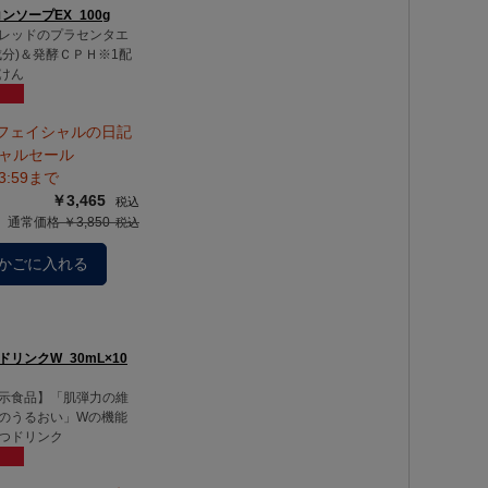
コンソープEX_100g
レッドのプラセンタエ
成分)＆発酵ＣＰＨ※1配
けん
フェイシャルの日記
シャルセール
23:59まで
￥3,465
通常価格 ￥3,850
かごに入れる
リンクW_30mL×10
示食品】「肌弾力の維
のうるおい」Wの機能
つドリンク