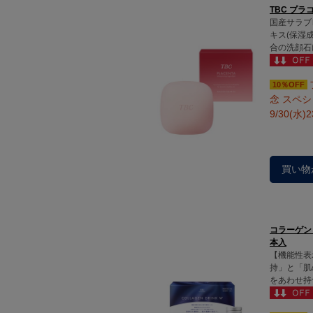
TBC プラ
国産サラブ
キス(保湿
合の洗顔石
10％OFF
念 スペ
9/30(水)
買い物
コラーゲンド
本入
【機能性表
持」と「肌
をあわせ持