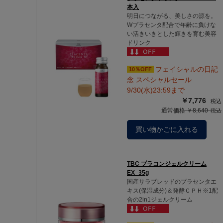
本入
明日につながる、美しさの源を。
Wプラセンタ配合で年齢に負けな
い活きいきとした輝きを育む美容
ドリンク
フェイシャルの日記
10％OFF
念 スペシャルセール
9/30(水)23:59まで
￥7,776
通常価格 ￥8,640
買い物かごに入れる
TBC プラコンジェルクリーム
EX_35g
国産サラブレッドのプラセンタエ
キス(保湿成分)＆発酵ＣＰＨ※1配
合の2in1ジェルクリーム