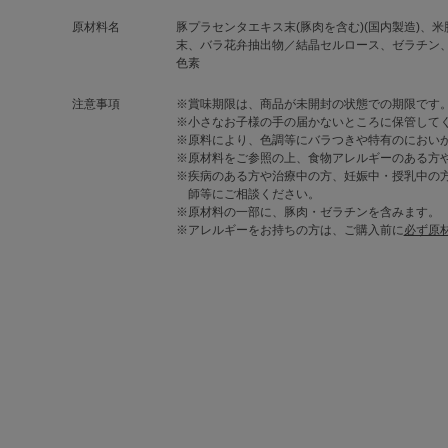
原材料名
豚プラセンタエキス末(豚肉を含む)(国内製造)
末、バラ花弁抽出物／結晶セルロース、ゼラチン
色素
注意事項
※賞味期限は、商品が未開封の状態での期限です
※小さなお子様の手の届かないところに保管して
※原料により、色調等にバラつきや特有のにおい
※原材料をご参照の上、食物アレルギーのある方
※疾病のある方や治療中の方、妊娠中・授乳中の
師等にご相談ください。
※原材料の一部に、豚肉・ゼラチンを含みます。
※アレルギーをお持ちの方は、ご購入前に
必ず原