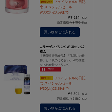
フェイシャルの日記
10％OFF
念 スペシャルセール
9/30(水)23:59まで
￥7,524
通常価格 ￥8,360
買い物かごに入れる
コラーゲンドリンクW_30mL×10
本入
【機能性表示食品】「肌弾力の維
持」と「肌のうるおい」Wの機能
をあわせ持つドリンク
フェイシャルの日記
10％OFF
念 スペシャルセール
9/30(水)23:59まで
￥6,804
通常価格 ￥7,560
買い物かごに入れる