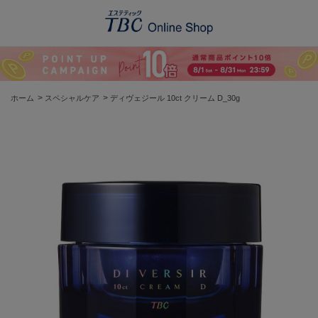
>
>
ホーム
スペシャルケア
ディヴェジール 10ct クリーム D_30g