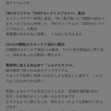
湿クリームです。
TBCオリジナル「DEEPセレクトカプセル
」配合
※1
エイジングケア
研究に着目。"深く選び抜いた"3種類の成分
※2
※4
をナノカプセルに内包した、TBCオリジナルの「DEEPセレクト
カプセル
」を配合。
※1
角質層のすみずみに浸透し、うるおいを与えます。
10ct(10種類)のスキンケア成分
配合
※5
10種類のスキンケア成分
を配合。十人十色の肌悩みに寄り添
※5
い、煌めきあふれる艶肌へ導きます。
製造時に加える水は全て「シルクエキス
」
※6
絹の製造で得られる水をアップサイクル。
スキンケア効果と地球へのやさしさを両立した成分で、シルク
のようななめらかな肌へ。
乾燥による小ジワを目立たなくします。(効能評価試験済み)
目元・口元等のポイント使いもおすすめです。
とろけるように肌になじみ、絹をまとったような肌触りに仕上
げます。