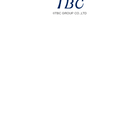
©TBC GROUP CO.,LTD