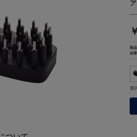
ア
￥
商品
在庫
選
について