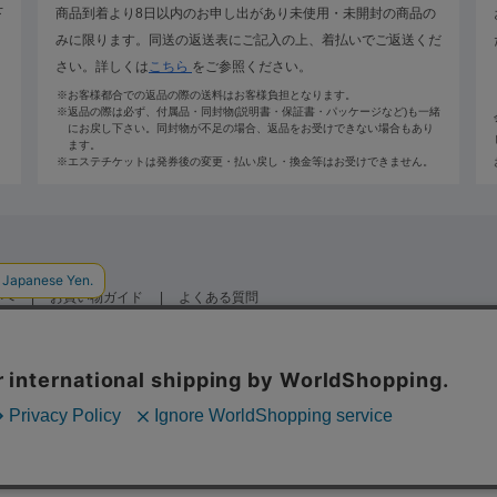
下
商品到着より8日以内のお申し出があり未使用・未開封の商品の
みに限ります。同送の返送表にご記入の上、着払いでご返送くだ
さい。詳しくは
こちら
をご参照ください。
※お客様都合での返品の際の送料はお客様負担となります。
※返品の際は必ず、付属品・同封物(説明書・保証書・パッケージなど)も一緒
にお戻し下さい。同封物が不足の場合、返品をお受けできない場合もあり
ます。
※エステチケットは発券後の変更・払い戻し・換金等はお受けできません。
方へ
お買い物ガイド
よくある質問
定商取引法に関する表記
会員規約・プライバシーポリシー
会社