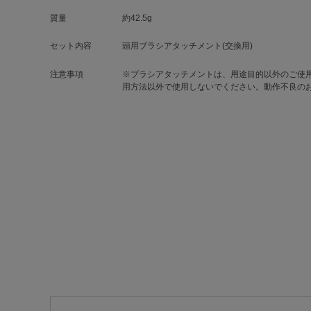
質量
約42.5g
セット内容
頭用ブラシアタッチメント(交換用)
注意事項
※ブラシアタッチメントは、用途目的以外のご使用や「
用方法以外で使用しないでください。動作不良の