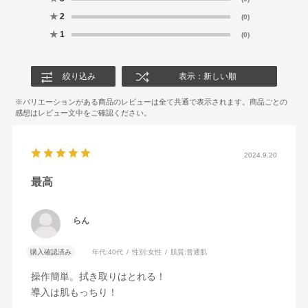
★
2
(0)
★
1
(0)
絞り込み
表示：新しい順
2024.9.20
最高
らん
購入確認済み
年代:
40代
性別:
女性
肌質:
普通肌
操作簡単。拭き取りはとれる！
導入は肌もっちり！