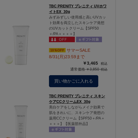
TBC PRENITY プレニティ UVホワ
イトEX_30g
みずみずしい使用感と高いUVカッ
ト効果を両立したスキンケア発想
のUVカットクリーム【SPF50
＋/PA＋＋＋＋】
サマーSALE
10％OFF
8/31(月)23:59まで
￥3,465
通常価格 ￥3,850
買い物かごに入れる
TBC PRENITY プレニティ スキン
ケアCCクリームEX_30g
美白ケアをしながらメイク効果で
肌をきれいに、スキンケア発想の
薬用CCクリーム【SPF50＋/PA＋
＋＋＋】【医薬部外品】