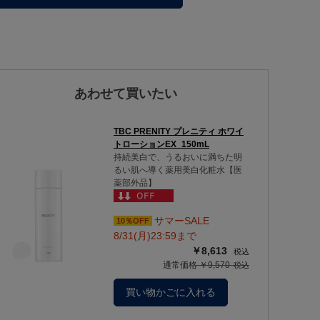
あわせて買いたい
TBC PRENITY プレニティ ホワイ
トローションEX_150mL
持続美白で、うるおいに満ちた明
るい肌へ導く薬用美白化粧水【医
薬部外品】
サマーSALE
10％OFF
8/31(月)23:59まで
￥8,613
通常価格 ￥9,570
買い物かごに入れる