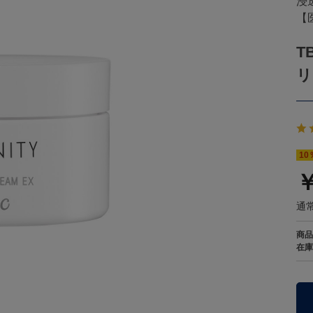
浸
【
T
リ
10
￥
通常
商品
在庫