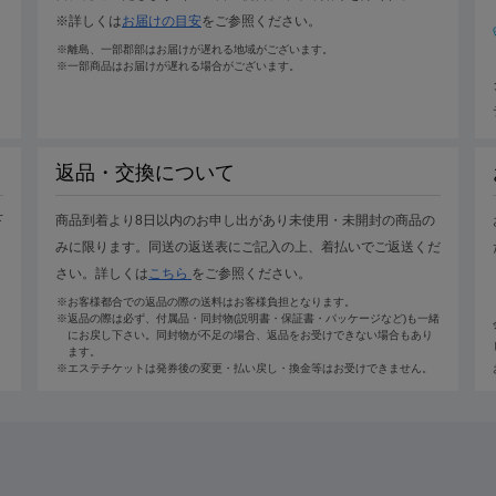
※詳しくは
お届けの目安
をご参照ください。
※離島、一部郡部はお届けが遅れる地域がございます。
※一部商品はお届けが遅れる場合がございます。
返品・交換について
下
商品到着より8日以内のお申し出があり未使用・未開封の商品の
みに限ります。同送の返送表にご記入の上、着払いでご返送くだ
さい。詳しくは
こちら
をご参照ください。
※お客様都合での返品の際の送料はお客様負担となります。
※返品の際は必ず、付属品・同封物(説明書・保証書・パッケージなど)も一緒
にお戻し下さい。同封物が不足の場合、返品をお受けできない場合もあり
ます。
※エステチケットは発券後の変更・払い戻し・換金等はお受けできません。