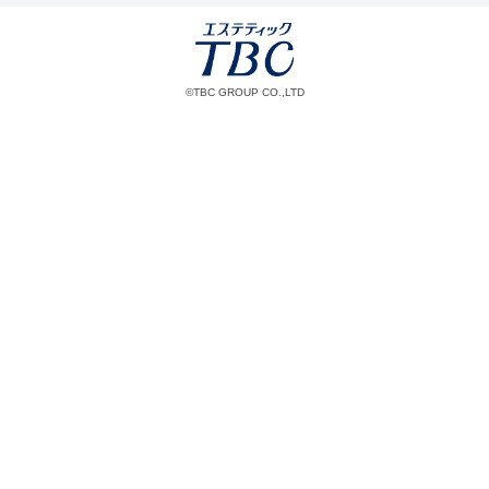
©TBC GROUP CO.,LTD