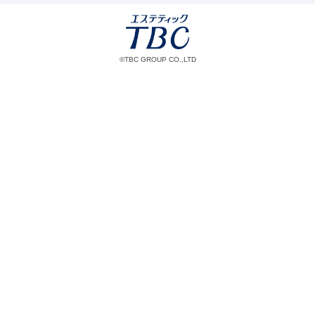
©TBC GROUP CO.,LTD