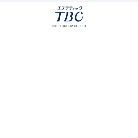
©TBC GROUP CO.,LTD