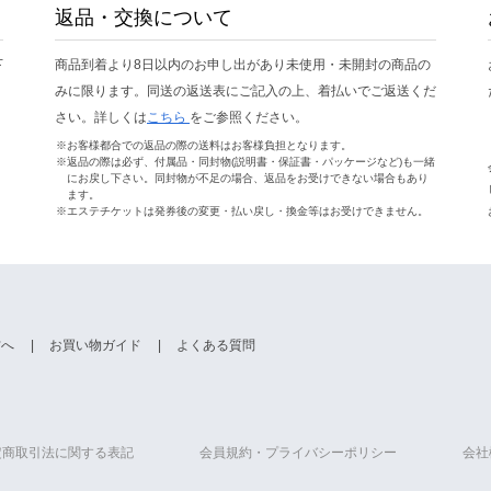
返品・交換について
下
商品到着より8日以内のお申し出があり未使用・未開封の商品の
みに限ります。同送の返送表にご記入の上、着払いでご返送くだ
さい。詳しくは
こちら
をご参照ください。
※お客様都合での返品の際の送料はお客様負担となります。
※返品の際は必ず、付属品・同封物(説明書・保証書・パッケージなど)も一緒
にお戻し下さい。同封物が不足の場合、返品をお受けできない場合もあり
ます。
※エステチケットは発券後の変更・払い戻し・換金等はお受けできません。
方へ
お買い物ガイド
よくある質問
定商取引法に関する表記
会員規約・プライバシーポリシー
会社