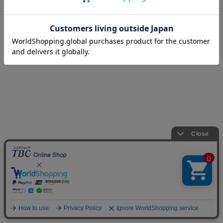
©TBC GROUP CO.,LTD