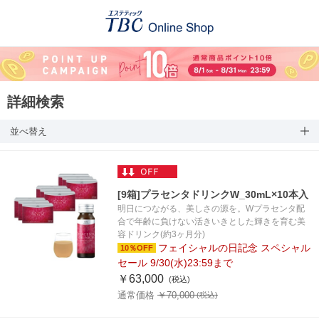
詳細検索
並べ替え
[9箱]プラセンタドリンクW_30mL×10本入
明日につながる、美しさの源を。Wプラセンタ配
合で年齢に負けない活きいきとした輝きを育む美
容ドリンク(約3ヶ月分)
フェイシャルの日記念 スペシャル
10％OFF
セール 9/30(水)23:59まで
￥63,000
通常価格 ￥70,000